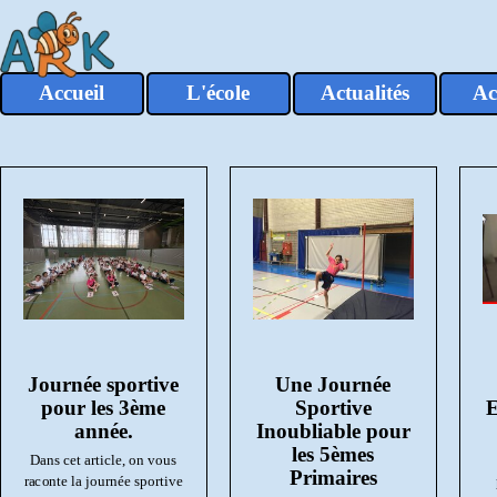
Aller au contenu
Accueil
L'école
Actualités
Ac
▼
Journée sportive
Une Journée
pour les 3ème
Sportive
E
année.
Inoubliable pour
les 5èmes
Dans cet article, on vous
Primaires
raconte la journée sportive