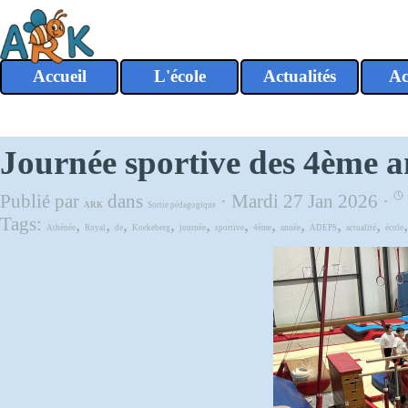
Aller au contenu
Accueil
L'école
Actualités
Ac
▼
Journée sportive des 4ème 
Publié par
dans
· Mardi 27 Jan 2026 ·
ARK
Sortie pédagogique
Tags:
,
,
,
,
,
,
,
,
,
,
Athénée
Royal
de
Koekeberg
journée
sportive
4ème
année
ADEPS
actualité
école