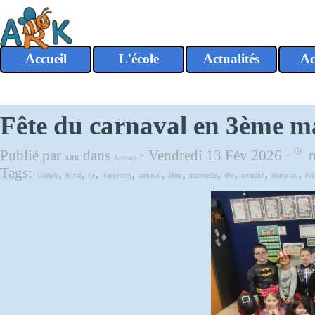
Aller au contenu
Accueil
L'école
Actualités
Ac
▼
Fête du carnaval en 3ème ma
Publié par
dans
· Vendredi 13 Fév 2026 ·
m
ARK
Activité
Tags:
,
,
,
,
,
,
,
,
,
,
Athénée
Royal
de
Koekeberg
carnaval
3ème
maternelle
fête
actualité
éducation
évé