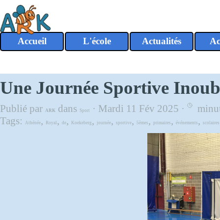
Aller au contenu
Accueil
L'école
Actualités
Ac
▼
Une Journée Sportive Inoubl
Publié par
dans
· Mardi 11 Fév 2025 ·
minut
ARK
Sport
Tags:
,
,
,
,
,
,
,
,
,
Athénée
Royal
de
Koekeberg
journée
sportive
5èmes
primaires
événements
scolaires