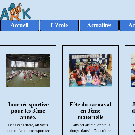
Aller au contenu
Accueil
L'école
Actualités
Ac
▼
Journée sportive
Fête du carnaval
J
pour les 3ème
en 3ème
d
année.
maternelle
Dans cet article, on vous
Dans cet article, on vous
D
raconte la journée sportive
plonge dans la fête colorée
ra