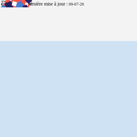
entre camarades !
u
Dernière mise à jour :
09-07-26
Retourner au contenu