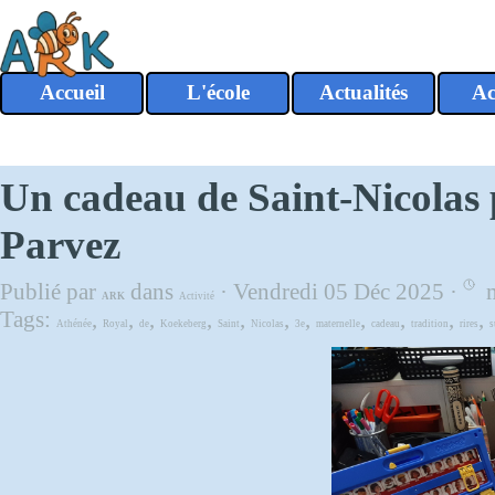
Aller au contenu
Accueil
L'école
Actualités
Ac
▼
Un cadeau de Saint-Nicolas 
Parvez
Publié par
dans
· Vendredi 05 Déc 2025 ·
m
ARK
Activité
Tags:
,
,
,
,
,
,
,
,
,
,
,
Athénée
Royal
de
Koekeberg
Saint
Nicolas
3e
maternelle
cadeau
tradition
rires
s