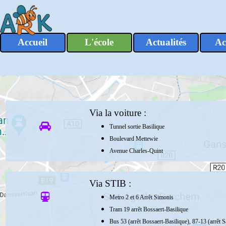
Aller au contenu
Accueil
L'école
Actualités
Ac
▼
Via la voiture :
Tunnel sortie Basilique
Boulevard Mettewie
Avenue Charles-Quint
Via STIB :
Metro 2 et 6 Arrêt Simonis
Tram 19 arrêt Bossaert-Basilique
Bus 53 (arrêt Bossaert-Basilique), 87-13 (arrêt S