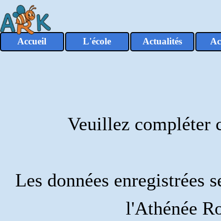
Aller au contenu
Accueil
L'école
Actualités
Ac
▼
Veuillez compléter c
Les données enregistrées ser
l'Athénée R