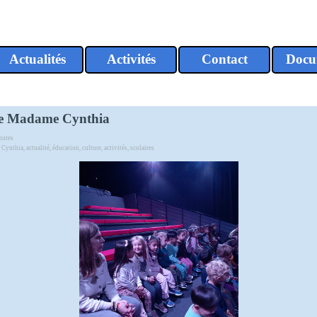
Sauter le menu
Actualités
Activités
Contact
Docu
▼
▼
s de Madame Cynthia
utes
,
Cynthia
,
actualité
,
éducation
,
culture
,
activités
,
scolaires