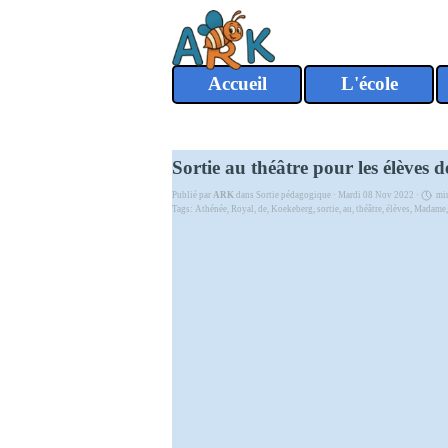
Aller au contenu
Accueil
L'école
Sortie au théâtre pour les élève
Publié par
ARK
dans
Sortie pédagogique
· Mardi 08 Nov 2022 ·
min
Tags:
Athénée
,
Royal
,
de
,
Koekeberg
,
sortie
,
au
,
théâtre
,
élèves
,
Madame