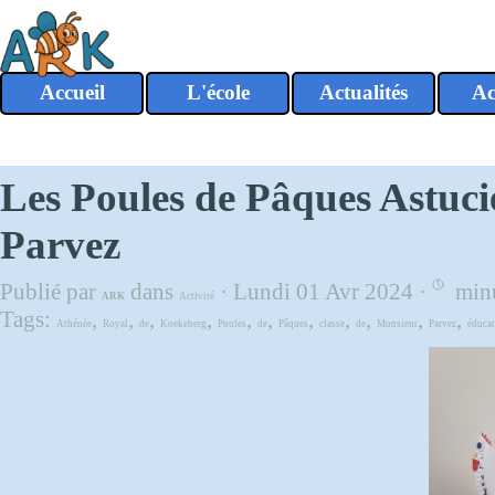
Aller au contenu
Accueil
L'école
Actualités
Ac
▼
Les Poules de Pâques Astuci
Parvez
Publié par
dans
· Lundi 01 Avr 2024 ·
minu
ARK
Activité
Tags:
,
,
,
,
,
,
,
,
,
,
,
Athénée
Royal
de
Koekeberg
Poules
de
Pâques
classe
de
Monsieur
Parvez
éduca