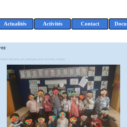
Sauter le menu
Actualités
Activités
Contact
Docu
▼
▼
vez
ctualité
,
éducation
,
arts
,
plastiques
,
école
,
activités
,
scolaires